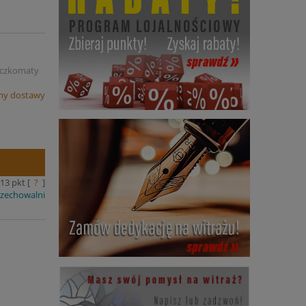
Paczkomaty
my dostawy
13
pkt [
?
]
rzechowalni