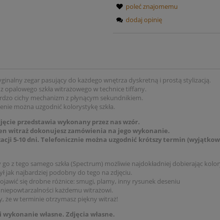
poleć znajomemu
dodaj opinię
yginalny zegar pasujący do każdego wnętrza dyskretną i prostą stylizacją.
 opalowego szkła witrażowego w technice tiffany.
rdzo cichy mechanizm z płynącym sekundnikiem.
nie można uzgodnić kolorystykę szkła.
djęcie przedstawia wykonany przez nas wzór.
en witraż dokonujesz zamówienia na jego wykonanie.
zacji 5-10 dni. Telefonicznie można uzgodnić krótszy termin (wyjątko
o z tego samego szkła (Spectrum) możliwie najdokładniej dobierając kolor
ył jak najbardziej podobny do tego na zdjęciu.
ojawić się drobne różnice: smugi, plamy, inny rysunek deseniu
 niepowtarzalności każdemu witrażowi.
, że w terminie otrzymasz piękny witraż!
 i wykonanie własne. Zdjęcia własne.