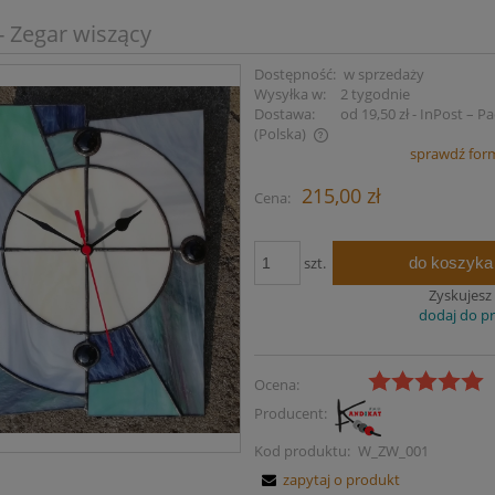
- Zegar wiszący
Dostępność:
w sprzedaży
Wysyłka w:
2 tygodnie
Dostawa:
od 19,50 zł
- InPost – 
(Polska)
sprawdź for
Cena nie zawiera ewentualnych kosztów
215,00 zł
Cena:
płatności
do koszyka
szt.
Zyskujesz
dodaj do p
Ocena:
Producent:
Kod produktu:
W_ZW_001
zapytaj o produkt