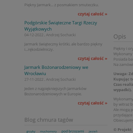
Piękny Jarmark... z posmakiem smuteczku.
czytaj całość »
Podgórskie Świąteczne Targi Rzeczy
Wyjątkowych
04-12-2022 , Andrzej Sochacki
Opis
Jarmark świąteczny krótki, ale bardzo piękny
Piękny i or
i...rękodzielniczy.
Wykonany z
czytaj całość »
Posiada ba
Na zamówie
Jarmark Bożonarodzeniowy we
Wrocławiu
Uwaga
: Z
Kupując t
27-11-2022 , Andrzej Sochacki
Czas reali
Jeden z najpiękniejszych Jarmarków
wypadki).
Bożonarodzeniowych w Europie.
Wykonamy g
czytaj całość »
by witraż b
Ale mogą p
przydające
Blog chmura tagów
Obiecujemy
© Projekt
pod brzozami
grzyby
muchomory
jesień