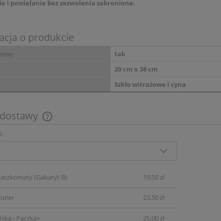
e i powielanie bez zezwolenia zabronione.
acja o produkcie
nowy
tak
20 cm x 38 cm
Szkło witrażowe i cyna
 dostawy
i:
Cena nie zawiera ewentualnych kosztów
płatności
Paczkomaty
(Gabaryt B)
19,50 zł
urier
23,50 zł
lska - Paczka+
25,00 zł