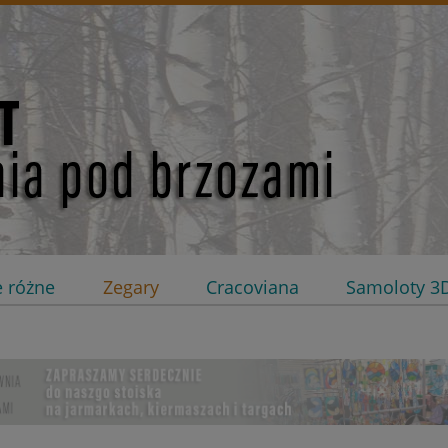
e różne
Zegary
Cracoviana
Samoloty 3