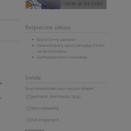
Bezpieczne zakupy
Różne formy płatności
Gwarantowany zwrot pieniędzy (10 dni
na zwrot towaru)
Szyfrowane dane i transakcje
Sonda
we
Skąd dowiedziałeś się o naszym sklepie?
Jarmarki, kiermasze, targi
y,
Wyszukiwarka
Od znajomych