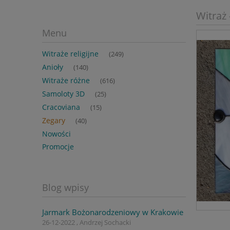
Witraż 
Menu
Witraże religijne
(249)
Anioły
(140)
Witraże różne
(616)
Samoloty 3D
(25)
Cracoviana
(15)
Zegary
(40)
Nowości
Promocje
Blog wpisy
Jarmark Bożonarodzeniowy w Krakowie
26-12-2022 , Andrzej Sochacki