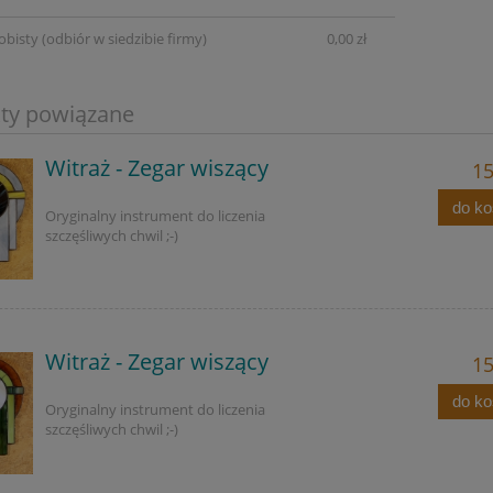
obisty
(odbiór w siedzibie firmy)
0,00 zł
ty powiązane
Witraż - Zegar wiszący
15
do k
Oryginalny instrument do liczenia
szczęśliwych chwil ;-)
Witraż - Zegar wiszący
15
do k
Oryginalny instrument do liczenia
szczęśliwych chwil ;-)