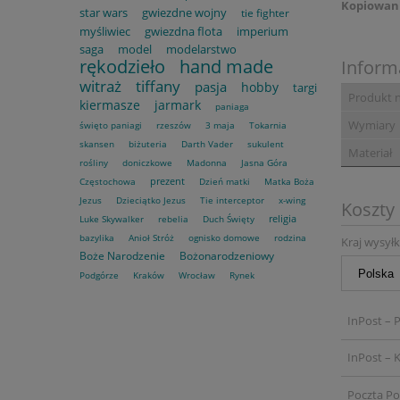
Kopiowani
star wars
gwiezdne wojny
tie fighter
myśliwiec
gwiezdna flota
imperium
saga
model
modelarstwo
rękodzieło
hand made
Inform
witraż
tiffany
pasja
hobby
targi
Produkt 
kiermasze
jarmark
paniaga
Wymiary
święto paniagi
rzeszów
3 maja
Tokarnia
skansen
biżuteria
Darth Vader
sukulent
Materiał
rośliny
doniczkowe
Madonna
Jasna Góra
prezent
Częstochowa
Dzień matki
Matka Boża
Jezus
Dzieciątko Jezus
Tie interceptor
x-wing
Koszty
religia
Luke Skywalker
rebelia
Duch Święty
bazylika
Anioł Stróż
ognisko domowe
rodzina
Kraj wysyłk
Boże Narodzenie
Bożonarodzeniowy
Podgórze
Kraków
Wrocław
Rynek
InPost – 
InPost – K
Poczta Po