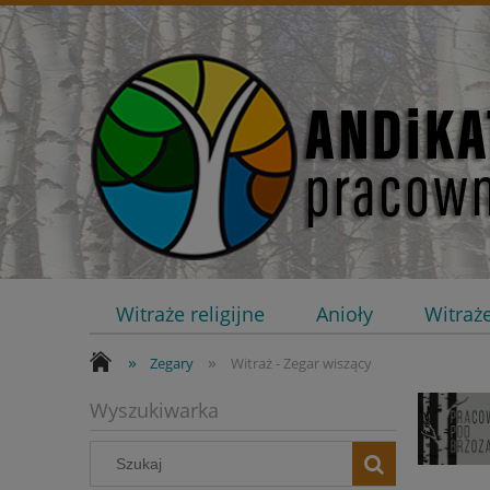
Witraże religijne
Anioły
Witraż
»
»
Kontakt
Zegary
Witraż - Zegar wiszący
Wyszukiwarka