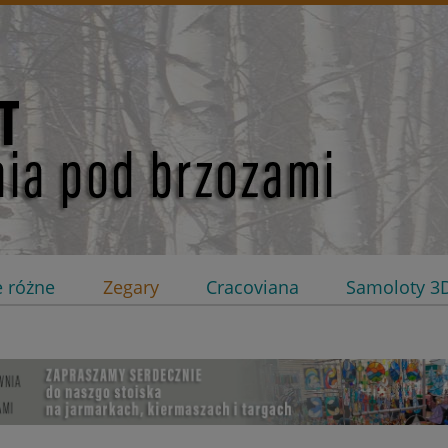
e różne
Zegary
Cracoviana
Samoloty 3