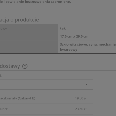
e i powielanie bez zezwolenia zabronione.
acja o produkcie
nowy
tak
17,5 cm x 29,5 cm
Szkło witrażowe, cyna, mechani
kwarcowy
 dostawy
i:
Cena nie zawiera ewentualnych kosztów
płatności
Paczkomaty
(Gabaryt B)
19,50 zł
urier
23,50 zł