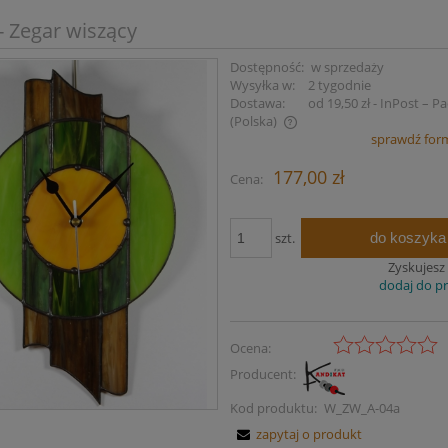
- Zegar wiszący
Dostępność:
w sprzedaży
Wysyłka w:
2 tygodnie
Dostawa:
od 19,50 zł
- InPost – 
(Polska)
sprawdź for
Cena nie zawiera ewentualnych kosztów
177,00 zł
Cena:
płatności
do koszyka
szt.
Zyskujesz
dodaj do p
Ocena:
Producent:
Kod produktu:
W_ZW_A-04a
zapytaj o produkt