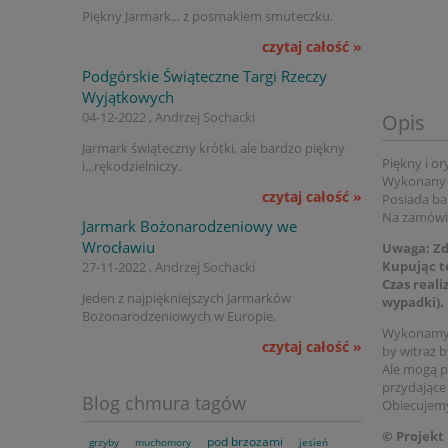
Piękny Jarmark... z posmakiem smuteczku.
czytaj całość »
Podgórskie Świąteczne Targi Rzeczy
Wyjątkowych
04-12-2022 , Andrzej Sochacki
Opis
Jarmark świąteczny krótki, ale bardzo piękny
Piękny i or
i...rękodzielniczy.
Wykonany z
czytaj całość »
Posiada ba
Na zamówie
Jarmark Bożonarodzeniowy we
Wrocławiu
Uwaga
: Z
Kupując t
27-11-2022 , Andrzej Sochacki
Czas reali
Jeden z najpiękniejszych Jarmarków
wypadki).
Bożonarodzeniowych w Europie.
Wykonamy g
czytaj całość »
by witraż b
Ale mogą p
przydające
Blog chmura tagów
Obiecujemy
© Projekt
pod brzozami
grzyby
muchomory
jesień