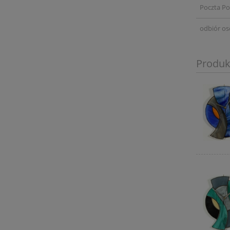
Poczta Po
odbiór os
Produk