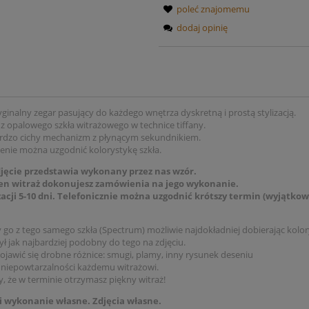
poleć znajomemu
dodaj opinię
yginalny zegar pasujący do każdego wnętrza dyskretną i prostą stylizacją.
 opalowego szkła witrażowego w technice tiffany.
rdzo cichy mechanizm z płynącym sekundnikiem.
nie można uzgodnić kolorystykę szkła.
djęcie przedstawia wykonany przez nas wzór.
en witraż dokonujesz zamówienia na jego wykonanie.
zacji 5-10 dni. Telefonicznie można uzgodnić krótszy termin (wyjątko
o z tego samego szkła (Spectrum) możliwie najdokładniej dobierając kolor
ył jak najbardziej podobny do tego na zdjęciu.
ojawić się drobne różnice: smugi, plamy, inny rysunek deseniu
 niepowtarzalności każdemu witrażowi.
, że w terminie otrzymasz piękny witraż!
 i wykonanie własne. Zdjęcia własne.