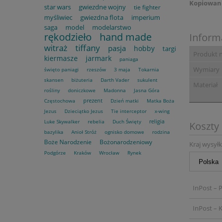
Kopiowani
star wars
gwiezdne wojny
tie fighter
myśliwiec
gwiezdna flota
imperium
saga
model
modelarstwo
rękodzieło
hand made
Inform
witraż
tiffany
pasja
hobby
targi
Produkt 
kiermasze
jarmark
paniaga
Wymiary
święto paniagi
rzeszów
3 maja
Tokarnia
skansen
biżuteria
Darth Vader
sukulent
Materiał
rośliny
doniczkowe
Madonna
Jasna Góra
prezent
Częstochowa
Dzień matki
Matka Boża
Jezus
Dzieciątko Jezus
Tie interceptor
x-wing
religia
Luke Skywalker
rebelia
Duch Święty
Koszty
bazylika
Anioł Stróż
ognisko domowe
rodzina
Boże Narodzenie
Bożonarodzeniowy
Kraj wysyłk
Podgórze
Kraków
Wrocław
Rynek
InPost – 
InPost – K