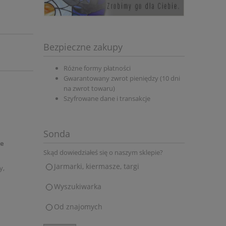
Bezpieczne zakupy
Różne formy płatności
Gwarantowany zwrot pieniędzy (10 dni
na zwrot towaru)
Szyfrowane dane i transakcje
Sonda
we
Skąd dowiedziałeś się o naszym sklepie?
Jarmarki, kiermasze, targi
y,
Wyszukiwarka
Od znajomych