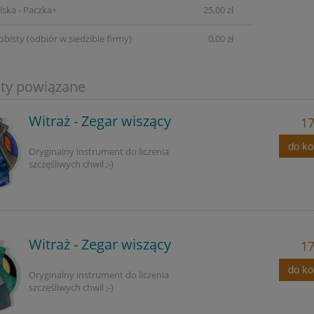
lska - Paczka+
25,00 zł
obisty
(odbiór w siedzibie firmy)
0,00 zł
ty powiązane
Witraż - Zegar wiszący
17
do k
Oryginalny instrument do liczenia
szczęśliwych chwil ;-)
Witraż - Zegar wiszący
17
do k
Oryginalny instrument do liczenia
szczęśliwych chwil ;-)