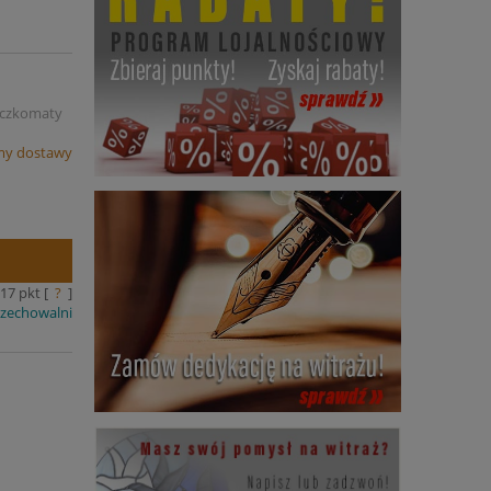
Paczkomaty
my dostawy
17
pkt [
?
]
rzechowalni