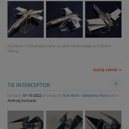
Myśliwiec X-Wing wykonany ze szkła witrażowego w technice
tiffany.
czytaj całość »
0
TIE INTERCEPTOR
Dodano:
01-10-2022
w kategorii:
Star Wars - Gwiezdna flota
autor:
Andrzej Sochacki