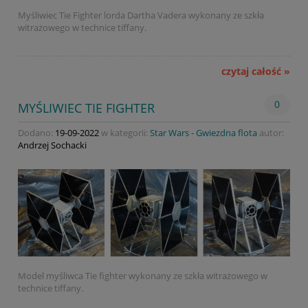
Myśliwiec Tie Fighter lorda Dartha Vadera wykonany ze szkła
witrażowego w technice tiffany.
czytaj całość »
0
MYŚLIWIEC TIE FIGHTER
Dodano:
19-09-2022
w kategorii:
Star Wars - Gwiezdna flota
autor:
Andrzej Sochacki
Model myśliwca Tie fighter wykonany ze szkła witrażowego w
technice tiffany.