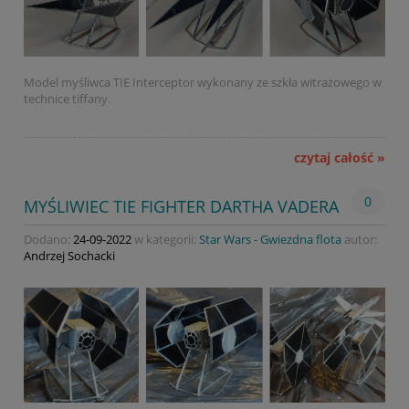
Model myśliwca TIE Interceptor wykonany ze szkła witrażowego w
technice tiffany.
czytaj całość »
0
MYŚLIWIEC TIE FIGHTER DARTHA VADERA
Dodano:
24-09-2022
w kategorii:
Star Wars - Gwiezdna flota
autor:
Andrzej Sochacki