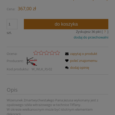
367,00 zł
Cena:
do koszyka
Zyskujesz
36
pkt [
?
]
szt.
dodaj do przechowalni
Ocena:
zapytaj o produkt
poleć znajomemu
Producent:
dodaj opinię
Kod produktu:
W_WLK_PJ-02
Opis
Wizerunek Zmartwychwstałego Pana Jezusa wykonany jest z
opalowego szkła witrażowego w technice Tiffany.
W okresie wielkanocnym może być istotnym elementem
dekoracji.