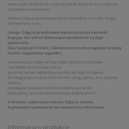
Może wisieć w oknie lub na jasnej ścianie. Może też być religijnym
obrazkiem w mieszkaniu.
Pierwsze zdjęcie przedstawia witraż oświetlony z przodu, drugie
podświetlony z tyłu.
Uwaga
: Zdjęcie przedstawia wykonany przez nas wzór.
Kupując ten witraż dokonujesz zamówienia na jego
wykonanie.
Czas realizacji 5-10 dni. Telefonicznie można uzgodnić krótszy
termin (wyjątkowe wypadki).
Wykonamy go z tego samego szkła (Spectrum) możliwie
najdokładniej dobierając kolory,
by witraż był jak najbardziej podobny do tego na zdjęciu.
Ale mogą pojawić się drobne różnice: smugi, plamy, inny rysunek
deseniu
przydające niepowtarzalności każdemu witrażowi.
Obiecujemy, że w terminie otrzymasz piękny witraż!
© Projekt i wykonanie własne. Zdjęcia własne.
Kopiowanie i powielanie bez zezwolenia zabronione.
Informacja o produkcie