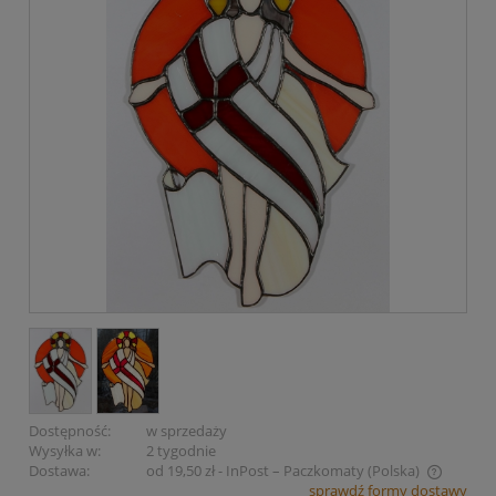
Dostępność:
w sprzedaży
Wysyłka w:
2 tygodnie
Dostawa:
od 19,50 zł
- InPost – Paczkomaty
(Polska)
sprawdź formy dostawy
Cena nie zawiera ewentualnych kosztów płatności