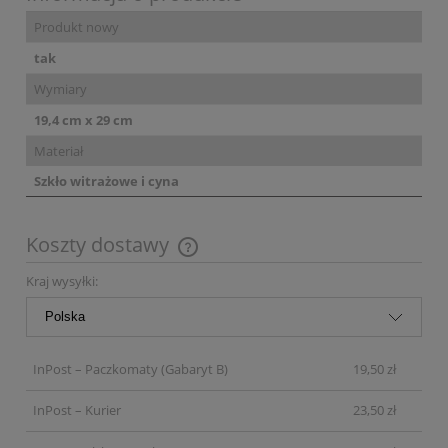
Produkt nowy
tak
Wymiary
19,4 cm x 29 cm
Materiał
Szkło witrażowe i cyna
Koszty dostawy
Cena nie zawiera ewentualnych kosztów płatności
Kraj wysyłki:
InPost – Paczkomaty
(Gabaryt B)
19,50 zł
InPost – Kurier
23,50 zł