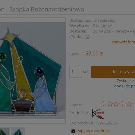
n - Szopka Bożonarodzeniowa
Dostępność:
w sprzedaży
Wysyłka w:
2 tygodnie
Dostawa:
od 19,50 zł
- InPost – 
(Polska)
sprawdź for
Cena nie zawiera ewentualnych kosztów
157,00 zł
Cena:
płatności
do koszyka
szt.
Zyskujesz
dodaj do p
Ocena:
Producent:
Kod produktu:
LW-SZB-C5
zapytaj o produkt