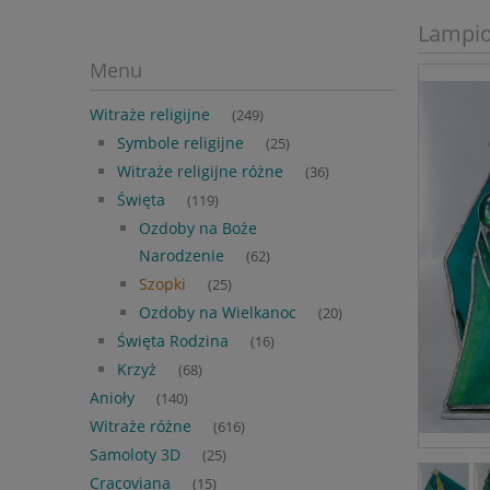
Lampio
Menu
Witraże religijne
(249)
Symbole religijne
(25)
Witraże religijne różne
(36)
Święta
(119)
Ozdoby na Boże
Narodzenie
(62)
Szopki
(25)
Ozdoby na Wielkanoc
(20)
Święta Rodzina
(16)
Krzyż
(68)
Anioły
(140)
Witraże różne
(616)
Samoloty 3D
(25)
Cracoviana
(15)