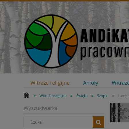
Witraże religijne
Anioły
Witraż
»
»
»
»
Kontakt
Witraże religijne
Święta
Szopki
Lampi
Wyszukiwarka