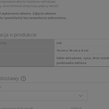
 niepowtarzalności każdemu witrażowi.
, że w terminie otrzymasz piękny witraż!
 i wykonanie własne. Zdjęcia własne.
e i powielanie bez zezwolenia zabronione.
acja o produkcie
nowy
tak
16 cm x 16 cm x 8 cm
Szkło witrażowe, cyna, drut mied
podstawka szklana
 dostawy
i:
Cena nie zawiera ewentualnych kosztów
płatności
Paczkomaty
(Gabaryt B)
19,50 zł