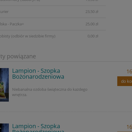
urier
23,50 zł
lska - Paczka+
25,00 zł
obisty
(odbiór w siedzibie firmy)
0,00 zł
ty powiązane
Lampion - Szopka
16
Bożonarodzeniowa
do k
Niebanalna ozdoba świąteczna do każdego
wnętrza.
Lampion - Szopka
16
Bożonarodzeniowa