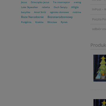
Jezus
Dzieciątko Jezus
Tie interceptor
x-wing
religia
Luke Skywalker
rebelia
Duch Święty
InPost – K
bazylika
Anioł Stróż
ognisko domowe
rodzina
Boże Narodzenie
Bożonarodzeniowy
Poczta Po
Podgórze
Kraków
Wrocław
Rynek
odbiór os
Produk