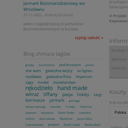
przydające
Jarmark Bożonarodzeniowy we
Obiecujemy
Wrocławiu
27-11-2022 , Andrzej Sochacki
© Projekt
Kopiowani
Jeden z najpiękniejszych Jarmarków
Bożonarodzeniowych w Europie.
czytaj całość »
Inform
Produkt 
Blog chmura tagów
Wymiary
pod brzozami
grzyby
muchomory
jesień
Materiał
star wars
gwiezdne wojny
tie fighter
myśliwiec
gwiezdna flota
imperium
saga
model
modelarstwo
rękodzieło
hand made
Koszty
witraż
tiffany
pasja
hobby
targi
kiermasze
jarmark
paniaga
Kraj wysyłk
święto paniagi
rzeszów
3 maja
Tokarnia
skansen
biżuteria
Darth Vader
sukulent
rośliny
doniczkowe
Madonna
Jasna Góra
prezent
Częstochowa
Dzień matki
Matka Boża
InPost – 