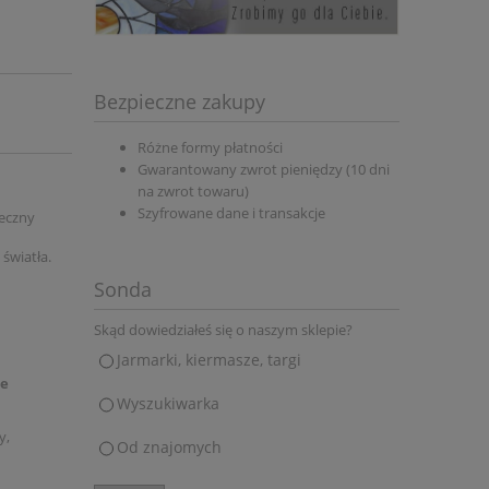
Bezpieczne zakupy
Różne formy płatności
Gwarantowany zwrot pieniędzy (10 dni
na zwrot towaru)
Szyfrowane dane i transakcje
eczny
 światła.
Sonda
Skąd dowiedziałeś się o naszym sklepie?
Jarmarki, kiermasze, targi
we
Wyszukiwarka
y,
Od znajomych