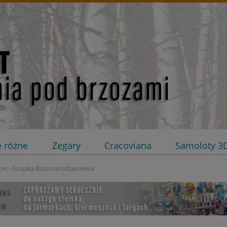
e różne
Zegary
Cracoviana
Samoloty 3
on - Szopka Bożonarodzeniowa