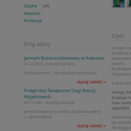
Zegary
(40)
Nowości
Promocje
Opis
Blog wpisy
Lampion wy
Starannie
Jarmark Bożonarodzeniowy w Krakowie
Niebanaln
nastrój.
26-12-2022 , Andrzej Sochacki
Podświetlon
Piękny Jarmark... z posmakiem smuteczku.
Oryginalny 
czytaj całość »
2 świeczki 
Podgórskie Świąteczne Targi Rzeczy
Uwaga
: Z
Wyjątkowych
Kupując t
04-12-2022 , Andrzej Sochacki
Czas reali
wypadki).
Jarmark świąteczny krótki, ale bardzo piękny
i...rękodzielniczy.
Wykonamy g
by witraż b
czytaj całość »
Ale mogą p