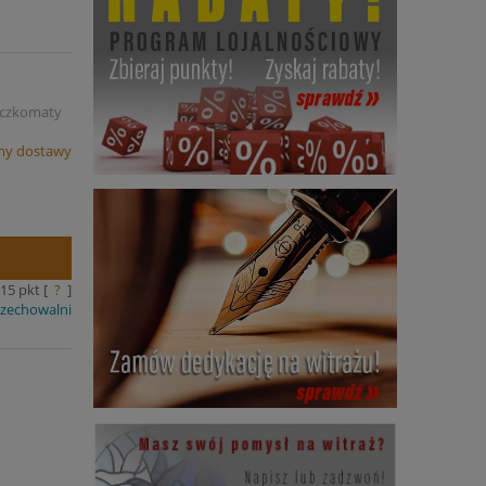
Paczkomaty
my dostawy
15
pkt [
?
]
rzechowalni