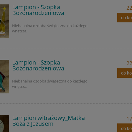
Lampion - Szopka
22
Bożonarodzeniowa
do k
Niebanalna ozdoba świąteczna do każdego
wnętrza.
Lampion - Szopka
22
Bożonarodzeniowa
do k
Niebanalna ozdoba świąteczna do każdego
wnętrza.
Lampion witrażowy_Matka
17
Boża z Jezusem
do k