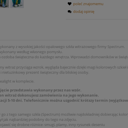
poleć znajomemu
dodaj opinię
konany z wysokiej jakości opalowego szkła witrażowego firmy Spectrum.
 wykonany według własnego pomysłu.
a ozdoba świąteczna do każdego wnętrza. Wprowadzi domowników w świąt
y witraż przyciąga wzrok, wygląda bajecznie dzięki magi kolorowych szkieł i
i nietuzinkowy prezent świąteczny dla bliskiej osoby.
tealight w komplecie.
djęcie przedstawia wykonany przez nas wzór.
en witraż dokonujesz zamówienia na jego wykonanie.
zacji 5-10 dni. Telefonicznie można uzgodnić krótszy termin (wyjątko
o z tego samego szkła (Spectrum) możliwie najdokładniej dobierając kolor
ył jak najbardziej podobny do tego na zdjęciu.
ojawić się drobne różnice: smugi, plamy, inny rysunek deseniu