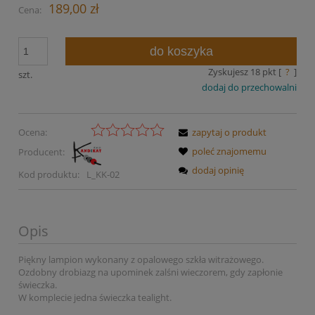
189,00 zł
Cena:
do koszyka
Zyskujesz
18
pkt [
?
]
szt.
dodaj do przechowalni
Ocena:
zapytaj o produkt
poleć znajomemu
Producent:
dodaj opinię
Kod produktu:
L_KK-02
Opis
Piękny lampion wykonany z opalowego szkła witrażowego.
Ozdobny drobiazg na upominek zalśni wieczorem, gdy zapłonie
świeczka.
W komplecie jedna świeczka tealight.