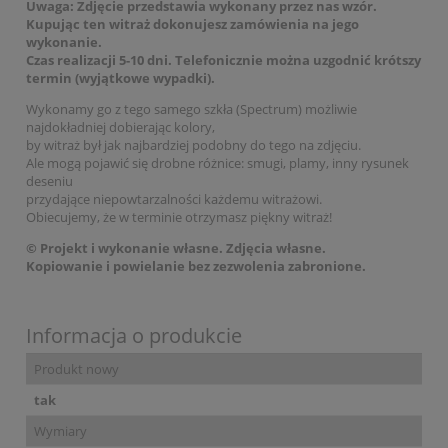
Uwaga
: Zdjęcie przedstawia wykonany przez nas wzór.
Kupując ten witraż dokonujesz zamówienia na jego
wykonanie.
Czas realizacji 5-10 dni. Telefonicznie można uzgodnić krótszy
termin (wyjątkowe wypadki).
Wykonamy go z tego samego szkła (Spectrum) możliwie
najdokładniej dobierając kolory,
by witraż był jak najbardziej podobny do tego na zdjęciu.
Ale mogą pojawić się drobne różnice: smugi, plamy, inny rysunek
deseniu
przydające niepowtarzalności każdemu witrażowi.
Obiecujemy, że w terminie otrzymasz piękny witraż!
© Projekt i wykonanie własne. Zdjęcia własne.
Kopiowanie i powielanie bez zezwolenia zabronione.
Informacja o produkcie
Produkt nowy
tak
Wymiary