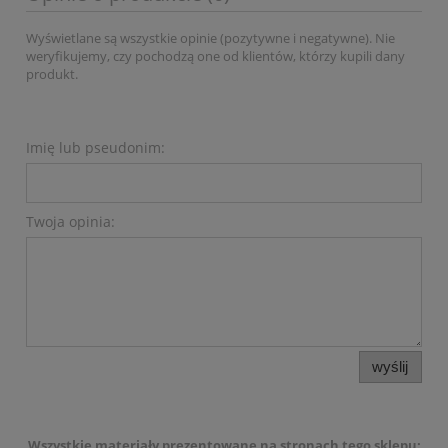
Wyświetlane są wszystkie opinie (pozytywne i negatywne). Nie
weryfikujemy, czy pochodzą one od klientów, którzy kupili dany
produkt.
Imię lub pseudonim:
Twoja opinia:
wyślij
Wszystkie
materiały prezentowane na stronach tego sklepu: