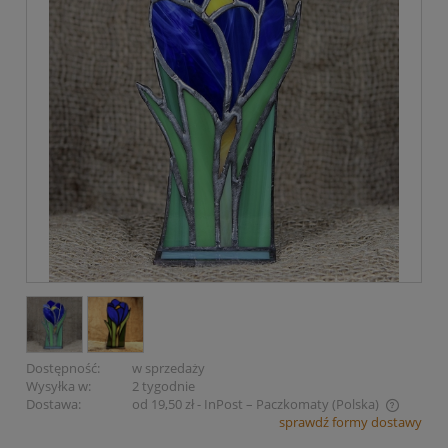
Dostępność:
w sprzedaży
Wysyłka w:
2 tygodnie
Dostawa:
od 19,50 zł
- InPost – Paczkomaty
(Polska)
sprawdź formy dostawy
Cena nie zawiera ewentualnych kosztów płatności