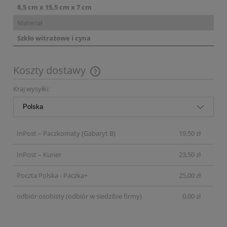
8,5 cm x 15,5 cm x 7 cm
Materiał
Szkło witrażowe i cyna
Koszty dostawy
Cena nie zawiera ewentualnych kosztów płatności
Kraj wysyłki:
InPost – Paczkomaty
(Gabaryt B)
19,50 zł
InPost – Kurier
23,50 zł
Poczta Polska - Paczka+
25,00 zł
odbiór osobisty
(odbiór w siedzibie firmy)
0,00 zł