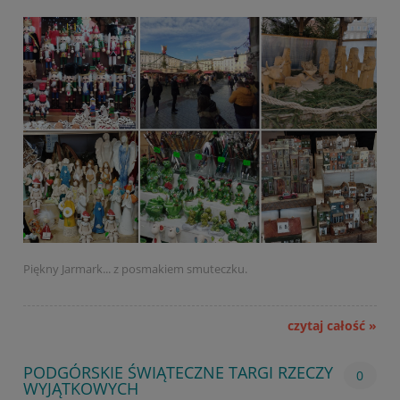
Piękny Jarmark... z posmakiem smuteczku.
czytaj całość »
PODGÓRSKIE ŚWIĄTECZNE TARGI RZECZY
0
WYJĄTKOWYCH