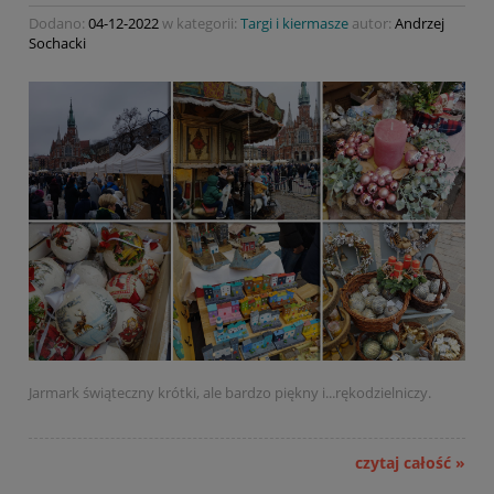
Dodano:
04-12-2022
w kategorii:
Targi i kiermasze
autor:
Andrzej
Sochacki
Jarmark świąteczny krótki, ale bardzo piękny i...rękodzielniczy.
czytaj całość »