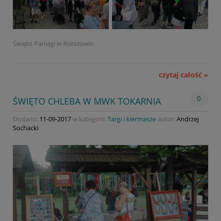
Święto Paniagi w Rzeszowie.
czytaj całość »
0
ŚWIĘTO CHLEBA W MWK TOKARNIA
Dodano:
11-09-2017
w kategorii:
Targi i kiermasze
autor:
Andrzej
Sochacki