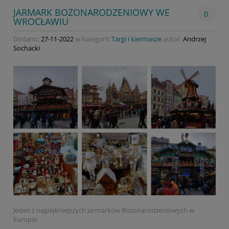
JARMARK BOŻONARODZENIOWY WE
0
WROCŁAWIU
Dodano:
27-11-2022
w kategorii:
Targi i kiermasze
autor:
Andrzej
Sochacki
Jeden z najpiękniejszych Jarmarków Bożonarodzeniowych w
Europie.